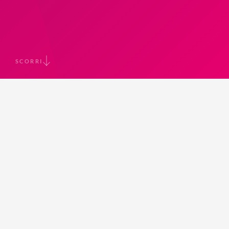
SCORRI
STRATEGIE DI COMUNICAZIONE AZIENDALE
Produci tanto
.
comunichi
poco
.